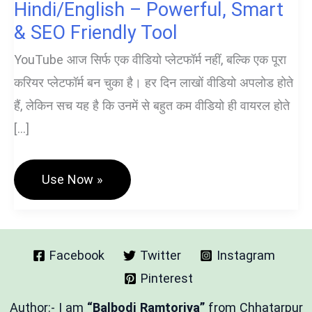
Hindi/English – Powerful, Smart
& SEO Friendly Tool
YouTube आज सिर्फ एक वीडियो प्लेटफॉर्म नहीं, बल्कि एक पूरा
करियर प्लेटफॉर्म बन चुका है। हर दिन लाखों वीडियो अपलोड होते
हैं, लेकिन सच यह है कि उनमें से बहुत कम वीडियो ही वायरल होते
[…]
Youtube
Use Now »
Title
Generator
Hindi/English
–
Powerful,
Smart
Facebook
Twitter
Instagram
&
Pinterest
SEO
Friendly
Tool
Author:- I am
“Balbodi Ramtoriya”
from Chhatarpur