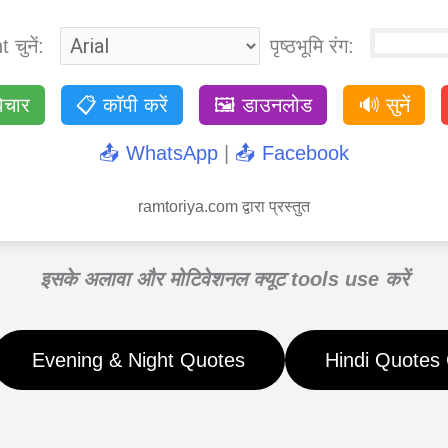
 चुनें:
पृष्ठभूमि रंग:
िचार
📋 कॉपी करें
🖼️ डाउनलोड
🔊 सुनें
📤 WhatsApp
|
📤 Facebook
ramtoriya.com द्वारा प्रस्तुत
इसके अलावा और मोटिवेशनल क्यूट tools use करें
Evening & Night Quotes
Hindi Quotes