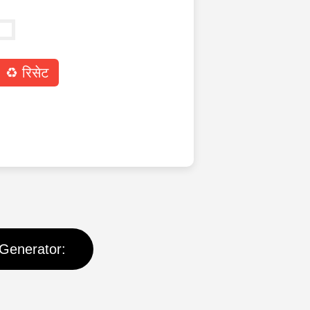
♻️ रिसेट
 Generator: