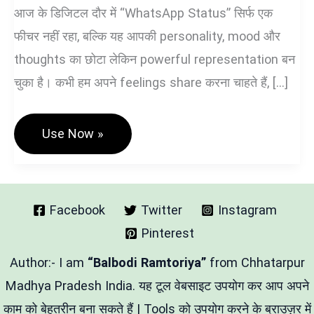
आज के डिजिटल दौर में “WhatsApp Status” सिर्फ एक
फीचर नहीं रहा, बल्कि यह आपकी personality, mood और
thoughts का छोटा लेकिन powerful representation बन
चुका है। कभी हम अपने feelings share करना चाहते हैं, […]
WhatsApp
Use Now »
Status
Generator
Hindi/English
–
यूनिक,
स्मार्ट
Facebook
Twitter
Instagram
और
Pinterest
इंस्टेंट
स्टेटस
बनाने
Author:- I am
“Balbodi Ramtoriya”
from Chhatarpur
का
आसान
Madhya Pradesh India. यह टूल वेबसाइट उपयोग कर आप अपने
तरीका
काम को बेहतरीन बना सकते हैं | Tools को उपयोग करने के ब्राउज़र में