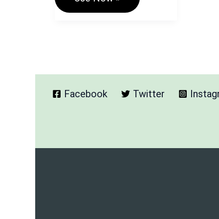
Palette
Generator
Tool
Hindi
–
रंगों
की
पटिया
बनाए
Facebook
Twitter
Insta
मनपसंद
रंग
चुनकर