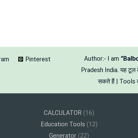
Author:- I am
“Balb
gram
Pinterest
Pradesh India. यह टूल
सकते हैं | Tools क
CALCULATOR
(16)
Education Tools
(12)
Generator
(22)