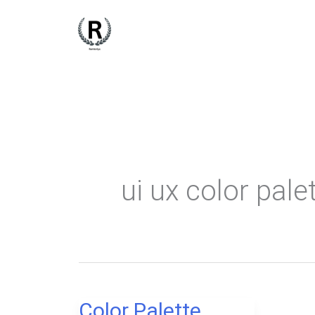
Skip
to
content
ui ux color pale
Color Palette