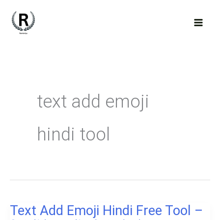
Skip
to
content
text add emoji
hindi tool
Text Add Emoji Hindi Free Tool –