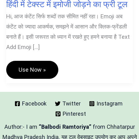
हिंदी में टेक्स्ट में इमोजी जोड़ने का फ्री टूल
Hi, आज कंटेंट सिर्फ शब्दों तक सीमित नहीं रहा। Emoji अब
कंटेंट को ज्यादा आकर्षक, समझने में आसान और क्लिक-फ्रेंडली
बनाते हैं। इसी जरूरत को ध्यान में रखते हुए हमने बनाया है Text
Add Emoji […]
Text
Use Now »
Add
Emoji
Hindi
Free
Tool
–
Facebook
Twitter
Instagram
हिंदी
Pinterest
में
टेक्स्ट
में
Author:- I am
“Balbodi Ramtoriya”
from Chhatarpur
इमोजी
जोड़ने
Madhya Pradesh India. यह टूल वेबसाइट उपयोग कर आप अपने