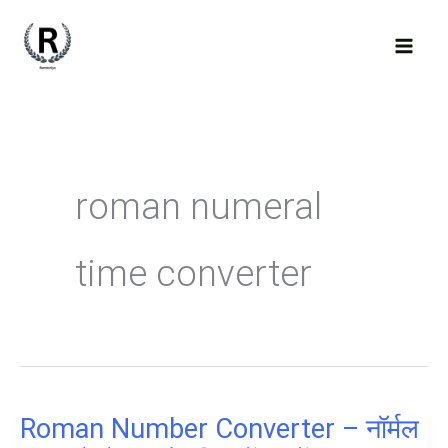
Skip
to
content
roman numeral
time converter
Roman Number Converter – नॉर्मल