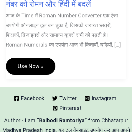
नंबर को रोमन और हिंदी में बदलें
आज के Time में Roman Number Converter एक ऐसा
उपयोगी ऑनलाइन टूल बन चुका है, जिसकी जरूरत छात्रों,
शिक्षकों, डिजाइनर्स और सामान्य यूज़र्स सभी को पड़ती है।
Roman Numerals का उपयोग आज भी किताबों, घड़ियों, […]
Roman
Use Now »
Number
Converter
–
नॉर्मल
नंबर
को
Facebook
Twitter
Instagram
रोमन
Pinterest
और
हिंदी
में
Author:- I am
“Balbodi Ramtoriya”
from Chhatarpur
बदलें
Madhya Pradesh India. यह टूल वेबसाइट उपयोग कर आप अपने