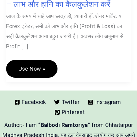
– लाभ और हानि का कैलकुलेशन करें
आज के समय में चाहे आप छात्र हों, व्यापारी हों, शेयर मार्केट या
Forex ट्रेडर, सभी को लाभ और हानि (Profit & Loss) का
सही कैलकुलेशन आना बहुत जरूरी है। अक्सर लोग अनुमान से
Profit […]
Profit
Use Now »
Loss
Calculator
Hindi
Tool
–
लाभ
Facebook
Twitter
Instagram
और
Pinterest
हानि
का
कैलकुलेशन
Author:- I am
“Balbodi Ramtoriya”
from Chhatarpur
करें
Madhya Pradesh India. यह टूल वेबसाइट उपयोग कर आप अपने