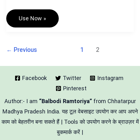
Hindi
Use Now »
Alphabet
Magic
Tool
–
बच्चों
←
Previous
1
2
के
लिए
हिंदी
अक्षर
सीखने
Facebook
Twitter
Instagram
का
जादुई
Pinterest
तरीका
Author:- I am
“Balbodi Ramtoriya”
from Chhatarpur
Madhya Pradesh India. यह टूल वेबसाइट उपयोग कर आप अपने
काम को बेहतरीन बना सकते हैं | Tools को उपयोग करने के ब्राउज़र में
बुकमार्क करें |