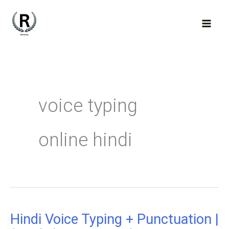
Skip
to
content
voice typing
online hindi
Hindi Voice Typing + Punctuation |