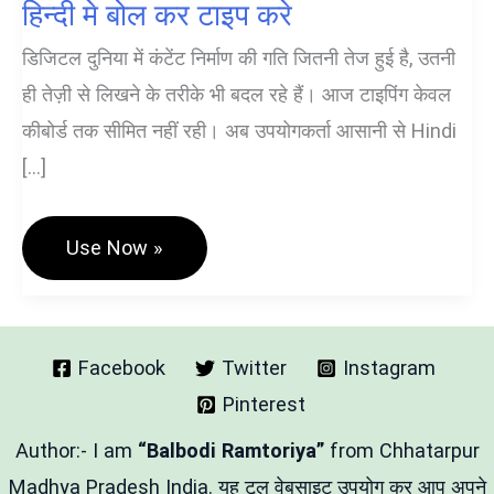
हिन्दी मे बोल कर टाइप करे
डिजिटल दुनिया में कंटेंट निर्माण की गति जितनी तेज हुई है, उतनी
ही तेज़ी से लिखने के तरीके भी बदल रहे हैं। आज टाइपिंग केवल
कीबोर्ड तक सीमित नहीं रही। अब उपयोगकर्ता आसानी से Hindi
[…]
Hindi
Use Now »
Voice
Typing
+
Punctuation
|
हिन्दी
Facebook
Twitter
Instagram
मे
Pinterest
बोल
कर
टाइप
Author:- I am
“Balbodi Ramtoriya”
from Chhatarpur
करे
Madhya Pradesh India. यह टूल वेबसाइट उपयोग कर आप अपने