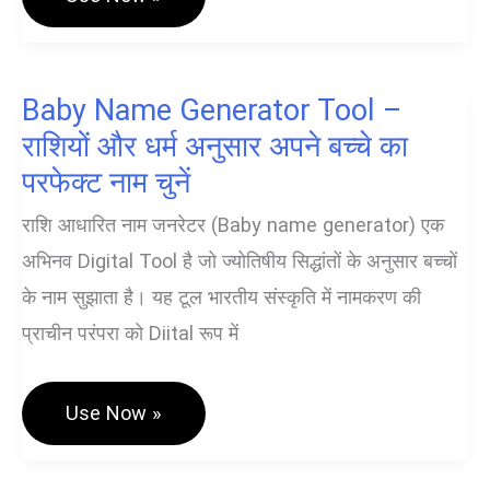
Self
Love
Quotes
Generator
English
Baby Name Generator Tool –
/
Hindi
राशियों और धर्म अनुसार अपने बच्चे का
–
अब
परफेक्ट नाम चुनें
खुद
से
राशि आधारित नाम जनरेटर (Baby name generator) एक
प्यार
करना
अभिनव Digital Tool है जो ज्योतिषीय सिद्धांतों के अनुसार बच्चों
हुआ
और
के नाम सुझाता है। यह टूल भारतीय संस्कृति में नामकरण की
आसान!
प्राचीन परंपरा को Diital रूप में
Baby
Use Now »
Name
Generator
Tool