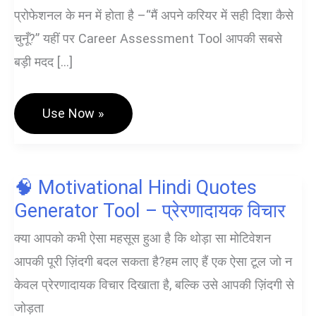
प्रोफेशनल के मन में होता है –“मैं अपने करियर में सही दिशा कैसे
चुनूँ?” यहीं पर Career Assessment Tool आपकी सबसे
बड़ी मदद […]
Career
Use Now »
Assessment
Tool
–
आपके
सही
🧠 Motivational Hindi Quotes
करियर
खोज
Generator Tool – प्रेरणादायक विचार
के
लिए
क्या आपको कभी ऐसा महसूस हुआ है कि थोड़ा सा मोटिवेशन
मार्गदर्शक
टूल
आपकी पूरी ज़िंदगी बदल सकता है?हम लाए हैं एक ऐसा टूल जो न
केवल प्रेरणादायक विचार दिखाता है, बल्कि उसे आपकी ज़िंदगी से
जोड़ता