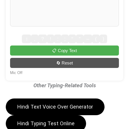
।
,
?
!
:
;
“
”
–
(
)
📋 Copy Text
🔄 Reset
Mic Off
Other Typing-Related Tools
Hindi Text Voice Over Generator
Hindi Typing Test Online