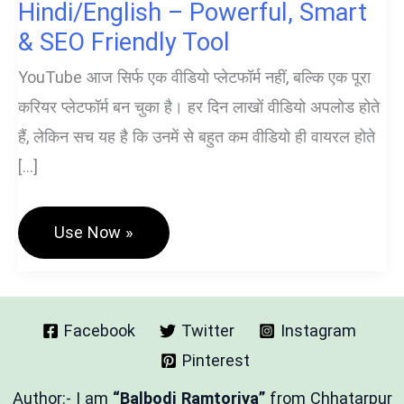
Hindi/English – Powerful, Smart
& SEO Friendly Tool
YouTube आज सिर्फ एक वीडियो प्लेटफॉर्म नहीं, बल्कि एक पूरा
करियर प्लेटफॉर्म बन चुका है। हर दिन लाखों वीडियो अपलोड होते
हैं, लेकिन सच यह है कि उनमें से बहुत कम वीडियो ही वायरल होते
[…]
Youtube
Use Now »
Title
Generator
Hindi/English
–
Powerful,
Smart
Facebook
Twitter
Instagram
&
Pinterest
SEO
Friendly
Tool
Author:- I am
“Balbodi Ramtoriya”
from Chhatarpur