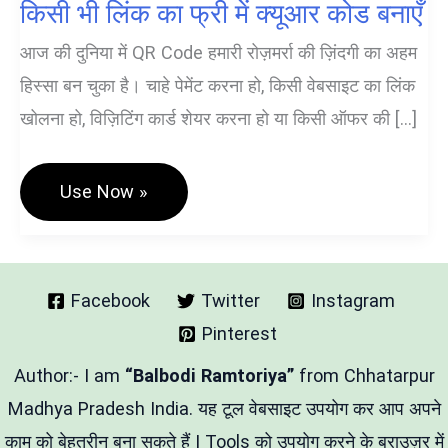
किसी भी लिंक का फ्री में क्यूआर कोड बनाएँ
आज की दुनिया में QR Code हमारी रोज़मर्रा की ज़िंदगी का अहम
हिस्सा बन चुका है। चाहे पेमेंट करना हो, किसी वेबसाइट का लिंक
खोलना हो, विज़िटिंग कार्ड शेयर करना हो या किसी ऑफर की […]
QR
Use Now »
Code
Generator
Hindi
Tool
–
किसी
Facebook
Twitter
Instagram
भी
Pinterest
लिंक
का
फ्री
Author:- I am
“Balbodi Ramtoriya”
from Chhatarpur
में
क्यूआर
Madhya Pradesh India. यह टूल वेबसाइट उपयोग कर आप अपने
कोड
काम को बेहतरीन बना सकते हैं | Tools को उपयोग करने के ब्राउज़र में
बनाएँ