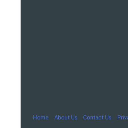
Home
About Us
Contact Us
Priv