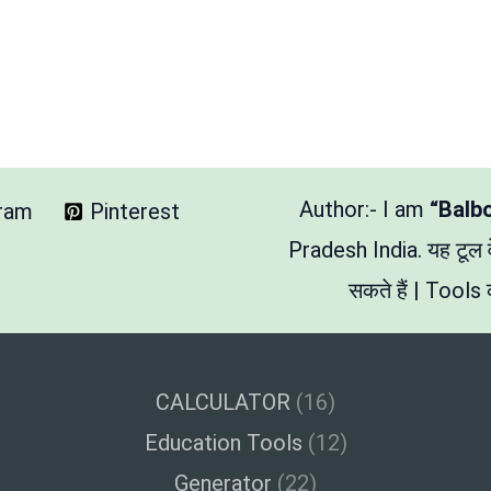
Author:- I am
“Balb
gram
Pinterest
Pradesh India. यह टूल
सकते हैं | Tools क
CALCULATOR
(16)
Education Tools
(12)
Generator
(22)