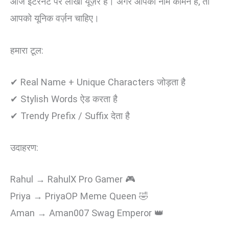
आज इंटरनेट पर लाखों यूज़र हैं। अगर आपका नाम कॉमन है, तो
आपको यूनिक वर्ज़न चाहिए।
हमारा टूल:
✔ Real Name + Unique Characters जोड़ता है
✔ Stylish Words ऐड करता है
✔ Trendy Prefix / Suffix देता है
उदाहरण:
Rahul → RahulX Pro Gamer 🎮
Priya → PriyaOP Meme Queen 🤣
Aman → Aman007 Swag Emperor 👑