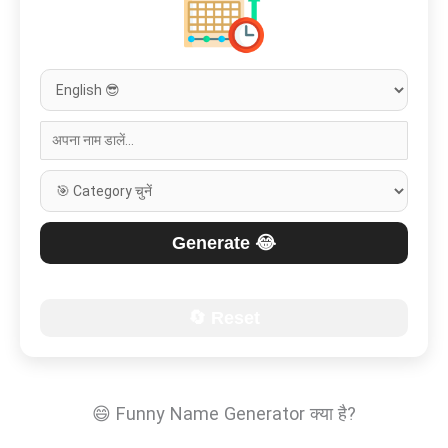
Generate 😂
🔄 Reset
😄 Funny Name Generator क्या है?