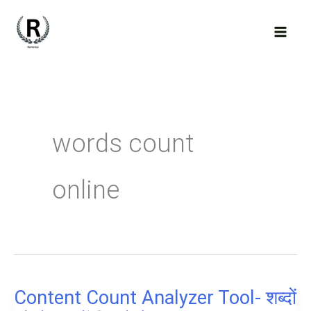
Skip
to
content
words count
online
Content Count Analyzer Tool- शब्दों