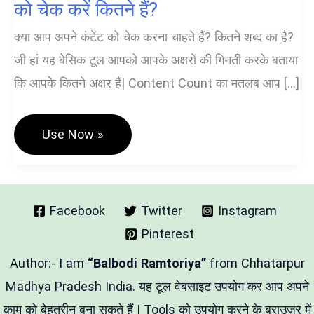
को चेक करें कितने हैं?
क्या आप अपने कंटेंट को चेक करना चाहते हैं? कितने शब्द का है?
जी हां यह बेसिक टूल आपको आपके अक्षरों की गिनती करके बताया
कि आपके कितने अक्षर हैं| Content Count का मतलब आप […]
Content
Use Now »
Count
Analyzer
Tool-
शब्दों
को
चेक
Facebook
Twitter
Instagram
करें
Pinterest
कितने
हैं?
Author:- I am
“Balbodi Ramtoriya”
from Chhatarpur
Madhya Pradesh India. यह टूल वेबसाइट उपयोग कर आप अपने
काम को बेहतरीन बना सकते हैं | Tools को उपयोग करने के ब्राउज़र में