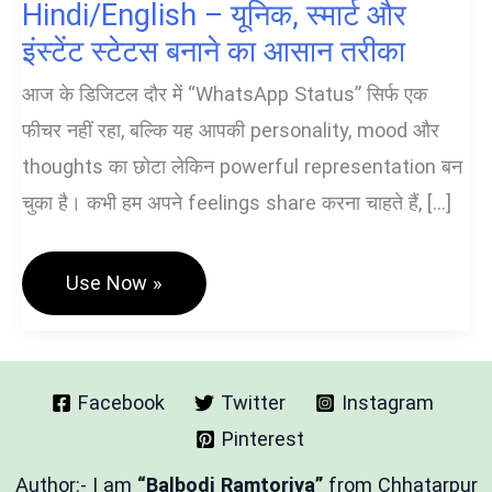
Hindi/English – यूनिक, स्मार्ट और
इंस्टेंट स्टेटस बनाने का आसान तरीका
आज के डिजिटल दौर में “WhatsApp Status” सिर्फ एक
फीचर नहीं रहा, बल्कि यह आपकी personality, mood और
thoughts का छोटा लेकिन powerful representation बन
चुका है। कभी हम अपने feelings share करना चाहते हैं, […]
WhatsApp
Use Now »
Status
Generator
Hindi/English
–
यूनिक,
स्मार्ट
Facebook
Twitter
Instagram
और
Pinterest
इंस्टेंट
स्टेटस
बनाने
Author:- I am
“Balbodi Ramtoriya”
from Chhatarpur