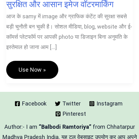
सुरक्षित और आसान इमेज वॉटरमार्किंग
आज के samy में image और ग्राफिक कंटेंट की सुरक्षा सबसे
बड़ी चुनौती बन चुकी है। सोशल मीडिया, blog, website और ई-
कॉमर्स प्लेटफॉर्म पर आपकी photo या डिजाइन बिना अनुमति के
इस्तेमाल हो जाना आम […]
Watermark
Use Now »
Editor
Tool
Hindi
–
सुरक्षित
और
Facebook
Twitter
Instagram
आसान
Pinterest
इमेज
वॉटरमार्किंग
Author:- I am
“Balbodi Ramtoriya”
from Chhatarpur
Madhya Pradesh India. यह टूल वेबसाइट उपयोग कर आप अपने