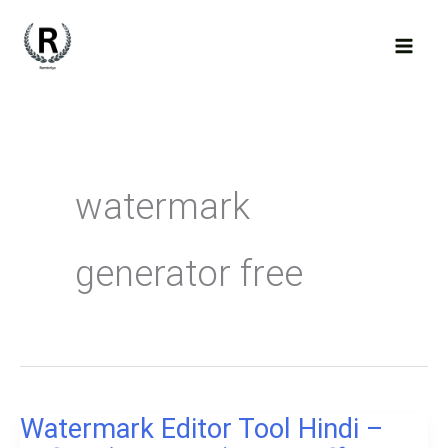
Skip
to
content
watermark
generator free
Watermark Editor Tool Hindi –