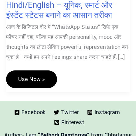
Hindi/English – यूनिक, स्मार्ट और
इंस्टेंट स्टेटस बनाने का आसान तरीका
आज के डिजिटल दौर में “WhatsApp Status” सिर्फ एक
फीचर नहीं रहा, बल्कि यह आपकी personality, mood और
thoughts का छोटा लेकिन powerful representation बन
चुका है। कभी हम अपने feelings share करना चाहते हैं, […]
WhatsApp
Use Now »
Status
Generator
Hindi/English
–
यूनिक,
स्मार्ट
Facebook
Twitter
Instagram
और
Pinterest
इंस्टेंट
स्टेटस
बनाने
Author:- I am
“Balbodi Ramtoriya”
from Chhatarpur