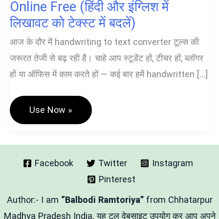
Online Free (हिंदी और इंग्लिश में
लिखावट को टेक्स्ट में बदलें)
आज के दौर में handwriting to text converter टूल्स की
जरूरत तेजी से बढ़ रही है। चाहे आप स्टूडेंट हों, टीचर हों, ब्लॉगर
हों या ऑफिस में काम करते हों — कई बार हमें handwritten […]
Handwriting
Use Now »
To
Text
Converter
Online
Free
(हिंदी
Facebook
Twitter
Instagram
और
Pinterest
इंग्लिश
में
लिखावट
Author:- I am
“Balbodi Ramtoriya”
from Chhatarpur
को
टेक्स्ट
Madhya Pradesh India. यह टूल वेबसाइट उपयोग कर आप अपने