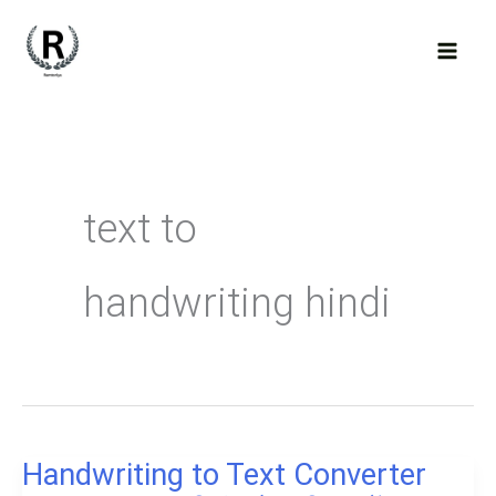
Skip
to
content
text to
handwriting hindi
Handwriting to Text Converter