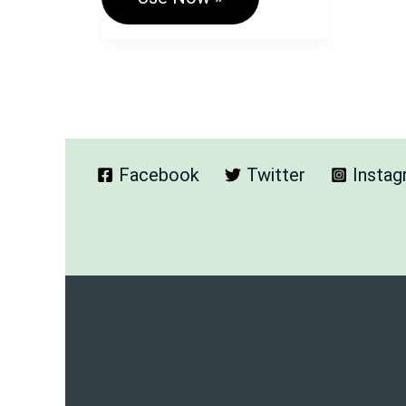
Text
Formatting
And
Text
File
Downlod
Tool
Facebook
Twitter
Insta