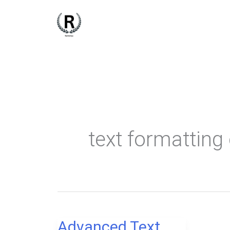
Skip
to
content
text formatting 
Advanced Text