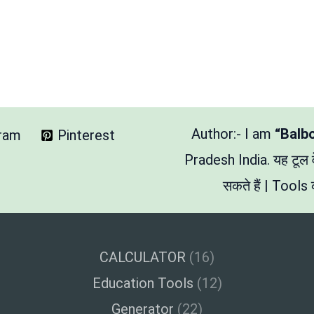
Author:- I am
“Balb
gram
Pinterest
Pradesh India. यह टूल
सकते हैं | Tools क
CALCULATOR
(16)
Education Tools
(12)
Generator
(22)