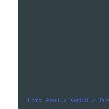
Home
About Us
Contact Us
Priv