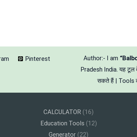
Author:- I am
“Balb
gram
Pinterest
Pradesh India. यह टूल
सकते हैं | Tools क
CALCULATOR
(16)
Education Tools
(12)
Generator
(22)