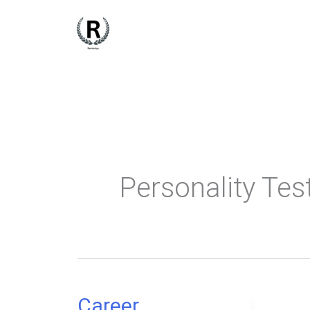
Skip
to
content
Personality Tes
Career