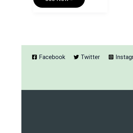
Assessment
Tool
–
आपके
सही
करियर
खोज
के
लिए
Facebook
Twitter
Insta
मार्गदर्शक
टूल