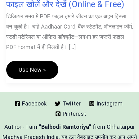
फाइल खोलें और देखें (Online & Free)
डिजिटल समय में PDF फाइल हमारे जीवन का एक अहम हिस्सा
बन चुकी है। चाहे Aadhaar Card, बैंक स्टेटमेंट, ऑनलाइन फॉर्म,
स्टडी मटेरियल या ऑफिस डॉक्यूमेंट—लगभग हर जरूरी फाइल
PDF format में ही मिलती है। […]
PDF
Use Now »
Viewer
Free
Tool
–
पीडीएफ
फाइल
Facebook
Twitter
Instagram
खोलें
Pinterest
और
देखें
(Online
Author:- I am
“Balbodi Ramtoriya”
from Chhatarpur
&
Free)
Madhya Pradesh India. यह टूल वेबसाइट उपयोग कर आप अपने