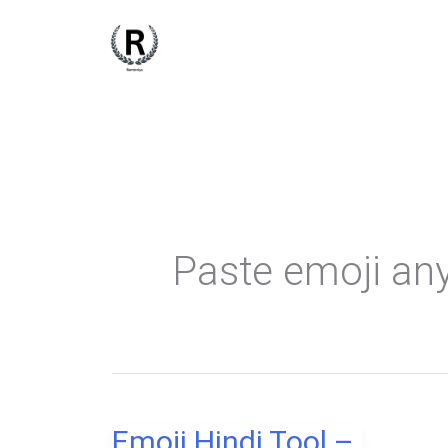
Skip
to
content
Paste emoji an
Emoji Hindi Tool –