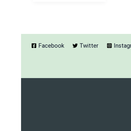
–
आसानी
से
कॉपी-
पेस्ट
|
पूरी
Facebook
Twitter
Insta
गाइड
और
सीधा
एक्सेस