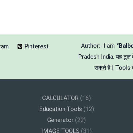
Author:- I am
“Balb
gram
Pinterest
Pradesh India. यह टूल
सकते हैं | Tools क
CALCULATOR
(16)
Education Tools
(12)
Generator
(22)
IMAGE TOOLS
(31)