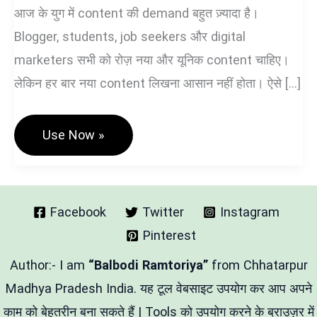
आज के युग में content की demand बहुत ज़्यादा है।
Blogger, students, job seekers और digital
marketers सभी को रोज़ नया और यूनिक content चाहिए।
लेकिन हर बार नया content लिखना आसान नहीं होता। ऐसे […]
Free
Use Now »
Paraphrase
Tool
In
Hindi
&
English
Facebook
Twitter
Instagram
–
Pinterest
बिना
AI
Key
Author:- I am
“Balbodi Ramtoriya”
from Chhatarpur
के
Text
Madhya Pradesh India. यह टूल वेबसाइट उपयोग कर आप अपने
को
काम को बेहतरीन बना सकते हैं | Tools को उपयोग करने के ब्राउज़र में
यूनिक