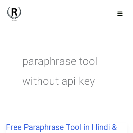
Skip
to
content
paraphrase tool
without api key
Free Paraphrase Tool in Hindi &