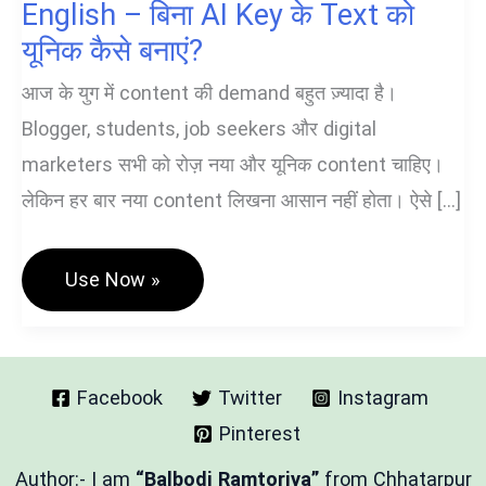
English – बिना AI Key के Text को
यूनिक कैसे बनाएं?
आज के युग में content की demand बहुत ज़्यादा है।
Blogger, students, job seekers और digital
marketers सभी को रोज़ नया और यूनिक content चाहिए।
लेकिन हर बार नया content लिखना आसान नहीं होता। ऐसे […]
Free
Use Now »
Paraphrase
Tool
In
Hindi
&
English
Facebook
Twitter
Instagram
–
Pinterest
बिना
AI
Key
Author:- I am
“Balbodi Ramtoriya”
from Chhatarpur