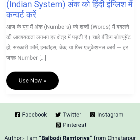
(Indian System) अंक को हिंदी इंग्लिश में
कन्वर्ट करें
आज के युग में अंक (Numbers) को शब्दों (Words) में बदलने
की आवश्यकता लगभग हर क्षेत्र में पड़ती है। चाहे बैंकिंग डॉक्यूमेंट
हों, सरकारी फॉर्म, इनवॉइस, चेक, या फिर एजुकेशनल कार्य — हर
जगह Number […]
Number
Use Now »
To
Word
Converter
(Indian
System)
अंक
Facebook
Twitter
Instagram
को
Pinterest
हिंदी
इंग्लिश
में
Author:- I am
“Balbodi Ramtoriya”
from Chhatarpur