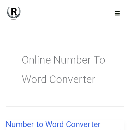
Skip
to
content
Online Number To
Word Converter
Number to Word Converter