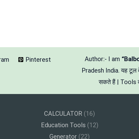
Author:- I am
“Balb
gram
Pinterest
Pradesh India. यह टूल
सकते हैं | Tools क
CALCULATOR
(16)
Education Tools
(12)
Generator
(22)