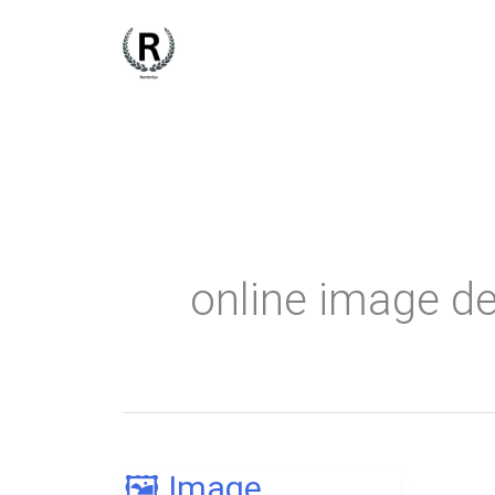
Skip
to
content
online image de
🖼️ Image