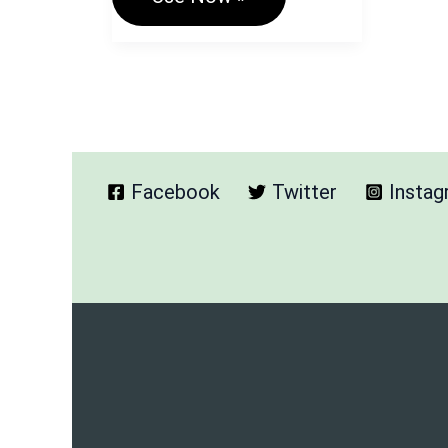
Image
Description
Generator
Tool
–
एक
फ्री
और
आसान
Facebook
Twitter
Insta
समाधान!