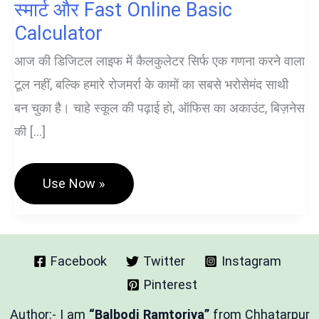
स्मार्ट और Fast Online Basic
Calculator
आज की डिजिटल लाइफ में कैलकुलेटर सिर्फ एक गणना करने वाला
टूल नहीं, बल्कि हमारे रोजमर्रा के कामों का सबसे भरोसेमंद साथी
बन चुका है। चाहे स्कूल की पढ़ाई हो, ऑफिस का अकाउंट, बिज़नेस
की […]
Modern
Use Now »
Calculator
–
आज
का
सबसे
स्मार्ट
Facebook
Twitter
Instagram
और
Pinterest
Fast
Online
Basic
Author:- I am
“Balbodi Ramtoriya”
from Chhatarpur