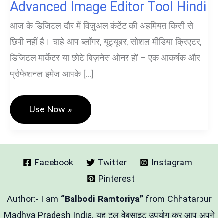
Advanced Image Editor Tool Hindi
आज के डिजिटल दौर में विज़ुअल कंटेंट की अहमियत किसी से
छिपी नहीं है। चाहे आप ब्लॉगर, यूट्यूबर, सोशल मीडिया क्रिएटर,
डिजिटल मार्केटर या छोटे बिज़नेस ओनर हों – एक आकर्षक और
प्रोफेशनल इमेज आपके […]
ऑनलाइन
Use Now »
फोटो
एडिटर
फ्री
टूल
–
Advanced
Facebook
Twitter
Instagram
Image
Pinterest
Editor
Tool
Hindi
Author:- I am
“Balbodi Ramtoriya”
from Chhatarpur
Madhya Pradesh India. यह टूल वेबसाइट उपयोग कर आप अपने