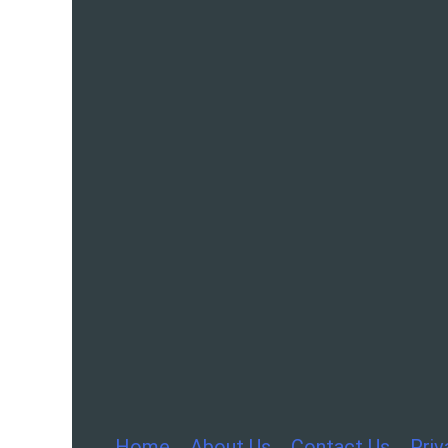
Home
About Us
Contact Us
Priv