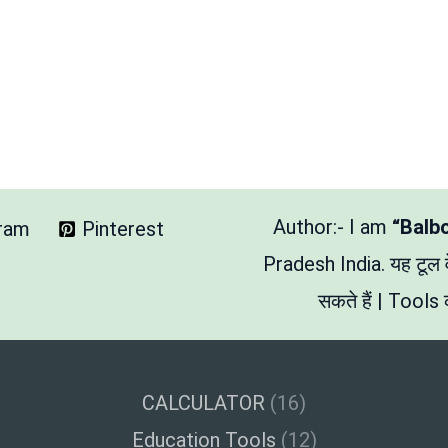
Author:- I am
“Balb
gram
Pinterest
Pradesh India. यह टूल
सकते हैं | Tools क
CALCULATOR
(16)
Education Tools
(12)