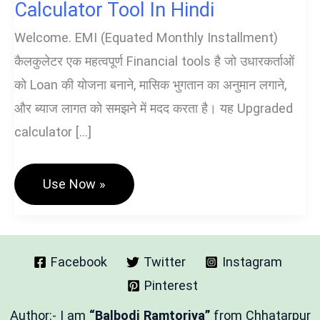
Calculator Tool In Hindi
Welcome. EMI (Equated Monthly Installment)
कैलकुलेटर एक महत्वपूर्ण Financial tools है जो उधारकर्ताओं
को Loan की योजना बनाने, मासिक भुगतान का अनुमान लगाने,
और ब्याज लागत को समझने में मदद करता है। यह Upgraded
calculator […]
🏦
Use Now »
समान
मासिक
किस्त
–
EMI
Calculator
Facebook
Twitter
Instagram
Tool
Pinterest
In
Hindi
Author:- I am
“Balbodi Ramtoriya”
from Chhatarpur