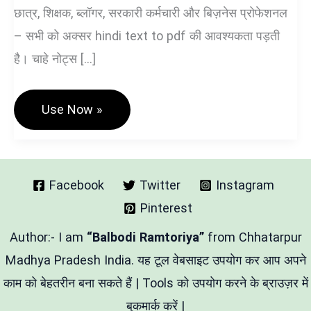
छात्र, शिक्षक, ब्लॉगर, सरकारी कर्मचारी और बिज़नेस प्रोफेशनल
– सभी को अक्सर hindi text to pdf की आवश्यकता पड़ती
है। चाहे नोट्स […]
Hindi
Use Now »
Text
To
PDF
Converter:
हिंदी
टेक्स्ट
Facebook
Twitter
Instagram
को
Pinterest
PDF
में
बदले
Author:- I am
“Balbodi Ramtoriya”
from Chhatarpur
Free
Tool
Madhya Pradesh India. यह टूल वेबसाइट उपयोग कर आप अपने
काम को बेहतरीन बना सकते हैं | Tools को उपयोग करने के ब्राउज़र में
बुकमार्क करें |