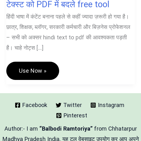
टेक्स्ट को PDF में बदले free tool
हिंदी भाषा में कंटेंट बनाना पहले से कहीं ज्यादा ज़रूरी हो गया है।
छात्र, शिक्षक, ब्लॉगर, सरकारी कर्मचारी और बिज़नेस प्रोफेशनल
– सभी को अक्सर hindi text to pdf की आवश्यकता पड़ती
है। चाहे नोट्स […]
Hindi
Use Now »
Text
To
PDF
Converter:
हिंदी
टेक्स्ट
Facebook
Twitter
Instagram
को
Pinterest
PDF
में
बदले
Author:- I am
“Balbodi Ramtoriya”
from Chhatarpur
Free
Tool
Madhya Pradesh India. यह टूल वेबसाइट उपयोग कर आप अपने