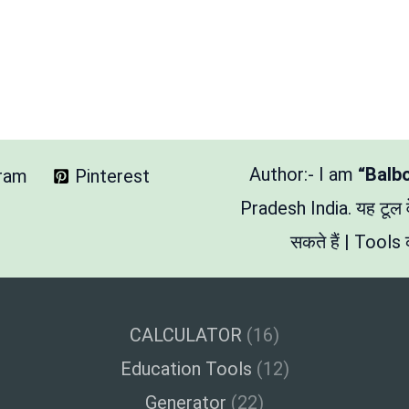
Author:- I am
“Balb
gram
Pinterest
Pradesh India. यह टूल
सकते हैं | Tools क
CALCULATOR
(16)
Education Tools
(12)
Generator
(22)