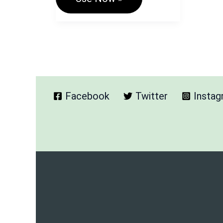
Text
To
PDF
Converter:
हिंदी
टेक्स्ट
को
PDF
में
Facebook
Twitter
Insta
बदले
Free
Tool