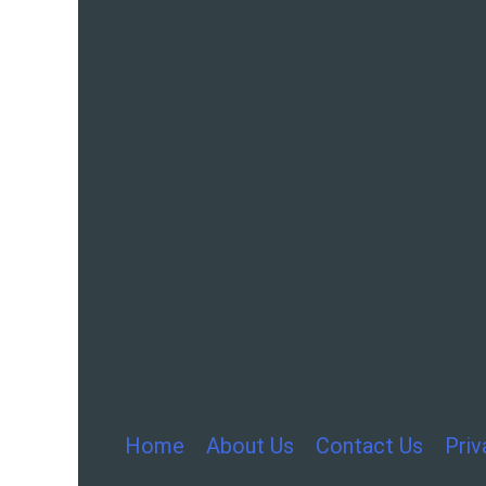
Home
About Us
Contact Us
Priv