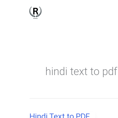
Skip
to
content
hindi text to pd
Hindi Text to PDF