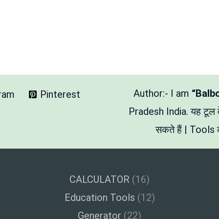
Author:- I am
“Balb
gram
Pinterest
Pradesh India. यह टूल
सकते हैं | Tools क
CALCULATOR
(16)
Education Tools
(12)
Generator
(22)