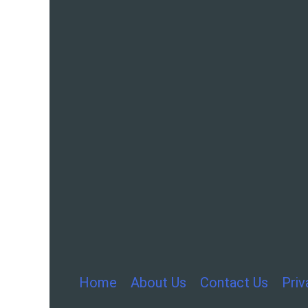
Home
About Us
Contact Us
Priv