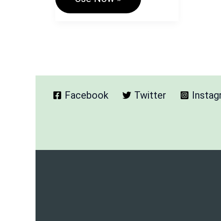
Text
To
PDF
Converter:
हिंदी
टेक्स्ट
को
PDF
में
Facebook
Twitter
Insta
बदले
Free
Tool