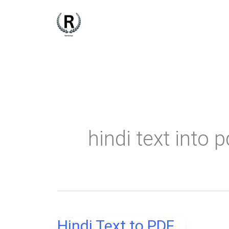
Skip
to
content
hindi text into p
Hindi Text to PDF