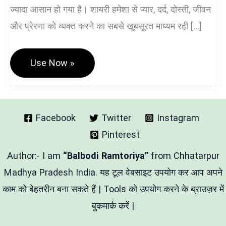
ज्यादा आसान हो गया है। शायरी हमेशा से प्यार, दर्द, दोस्ती, जीवन
और प्रेरणा को व्यक्त करने का सबसे खूबसूरत माध्यम रही […]
Hindi
Use Now »
Shayari
Generator
–
दिल
से
शायरी
Facebook
Twitter
Instagram
बनाने
Pinterest
का
सबसे
आसान
Author:- I am
“Balbodi Ramtoriya”
from Chhatarpur
तरीका
Madhya Pradesh India. यह टूल वेबसाइट उपयोग कर आप अपने
काम को बेहतरीन बना सकते हैं | Tools को उपयोग करने के ब्राउज़र में
बुकमार्क करें |