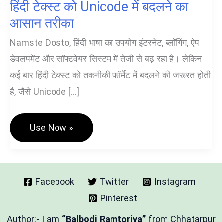
हिंदी टेक्स्ट को Unicode में बदलने का
आसान तरीका
Namste Dosto, हिंदी भाषा का उपयोग इंटरनेट, ब्लॉगिंग, ऐप
डेवलपमेंट और सॉफ्टवेयर सिस्टम में तेजी से बढ़ रहा है। लेकिन
कई बार हिंदी टेक्स्ट को तकनीकी फॉर्मेट में बदलने की जरूरत होती
है, जैसे Unicode […]
Hindi
Use Now »
⇄
Unicode
Converter
Tool
–
हिंदी
Facebook
Twitter
Instagram
टेक्स्ट
Pinterest
को
Unicode
में
Author:- I am
“Balbodi Ramtoriya”
from Chhatarpur