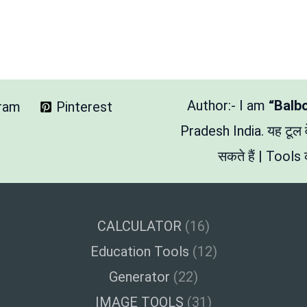
Author:- I am
“Balb
gram
Pinterest
Pradesh India. यह टूल
सकते हैं | Tools क
CALCULATOR
(16)
Education Tools
(12)
Generator
(22)
IMAGE TOOLS
(31)