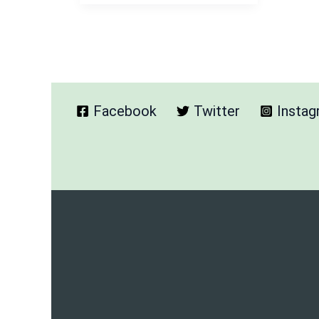
–
जीएसटी
कैलकुलेटर
सटीक
एवं
सरल
गणना
Facebook
Twitter
Insta