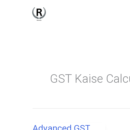
Skip
to
content
GST Kaise Calc
Advanced GST