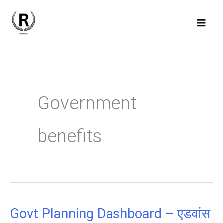
Skip
to
content
Government
benefits
Govt Planning Dashboard – एडवांस