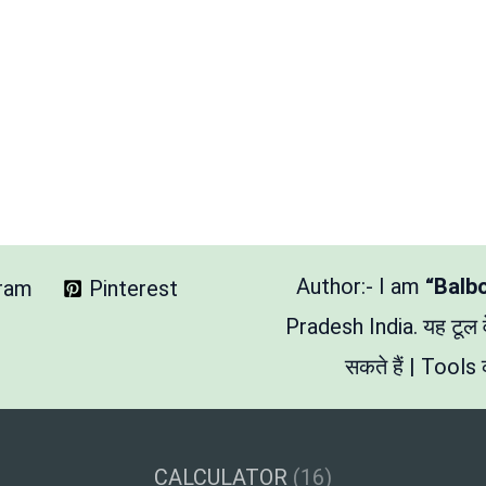
Author:- I am
“Balb
gram
Pinterest
Pradesh India. यह टूल
सकते हैं | Tools क
CALCULATOR
(16)