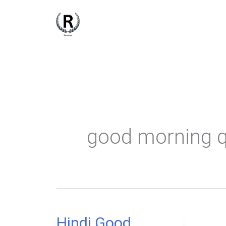
Skip
to
content
good morning q
Hindi Good