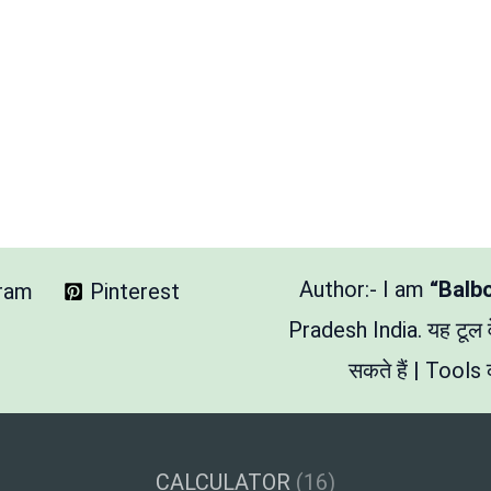
Author:- I am
“Balb
gram
Pinterest
Pradesh India. यह टूल
सकते हैं | Tools क
CALCULATOR
(16)