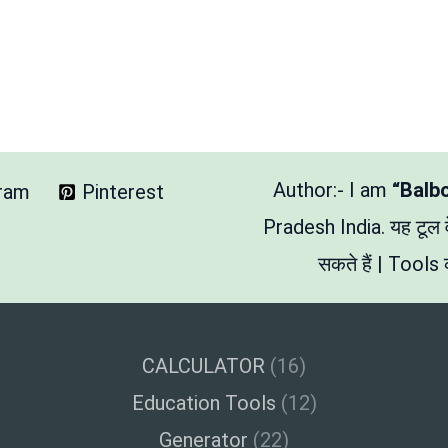
Author:- I am
“Balb
gram
Pinterest
Pradesh India. यह टूल
सकते हैं | Tools क
CALCULATOR
(16)
Education Tools
(12)
Generator
(22)