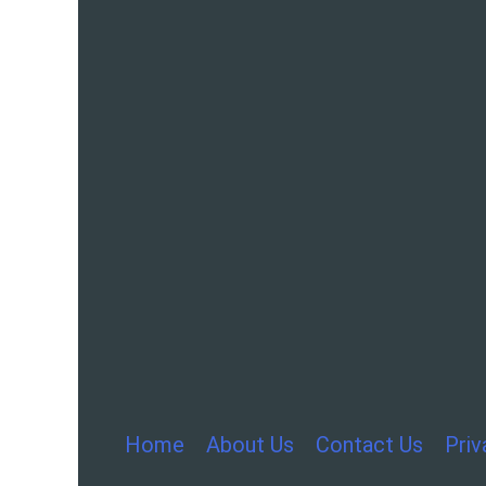
Home
About Us
Contact Us
Priv