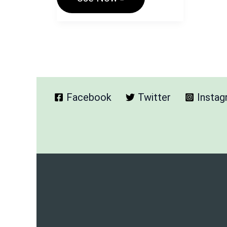
To
Text
Converter
Online
Free
(हिंदी
और
इंग्लिश
में
Facebook
Twitter
Insta
लिखावट
को
टेक्स्ट
में
बदलें)