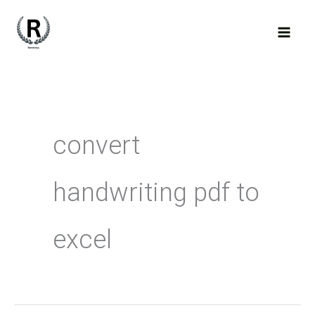
Skip
to
content
convert
handwriting pdf to
excel