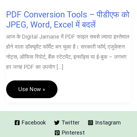
PDF Conversion Tools – पीडीएफ को
JPEG, Word, Excel में बदलें
आज के Digital Jamane में PDF फाइल सबसे ज़्यादा इस्तेमाल
होने वाला डॉक्यूमेंट फॉर्मेट बन चुका है। सरकारी फॉर्म, एजुकेशन
नोट्स, ऑफिस रिपोर्ट, बैंक स्टेटमेंट, इनवॉइस या ई-बुक – लगभग
हर जगह PDF का उपयोग […]
PDF
Use Now »
Conversion
Tools
–
पीडीएफ
को
JPEG,
Facebook
Twitter
Instagram
Word,
Pinterest
Excel