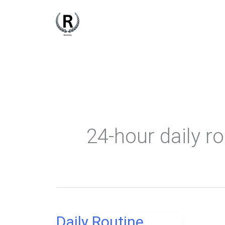
Skip
to
content
24-hour daily ro
Daily Routine