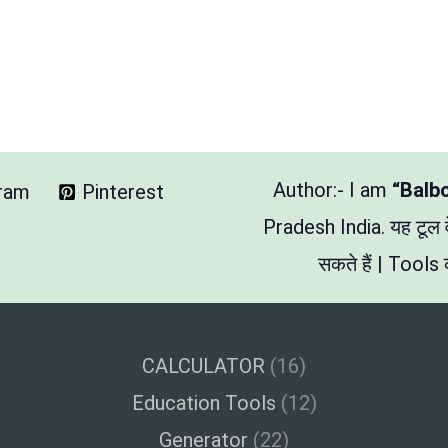
Author:- I am
“Balb
gram
Pinterest
Pradesh India. यह टूल
सकते हैं | Tools क
CALCULATOR
(16)
Education Tools
(12)
Generator
(22)