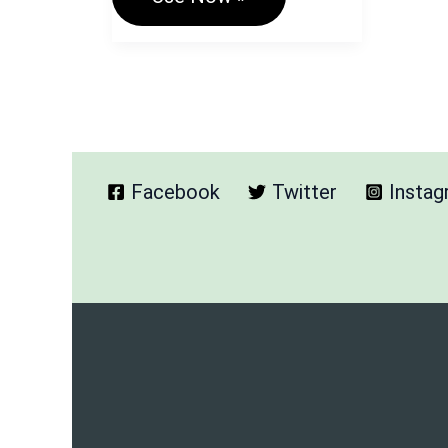
Routine
Generator
–
Study,
Gym
&
Productive
दैनिक
दिनचर्या
Facebook
Twitter
Insta
Chart
IN
Hindi