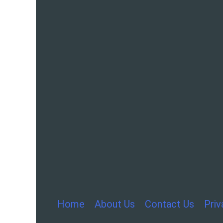
Home
About Us
Contact Us
Priv