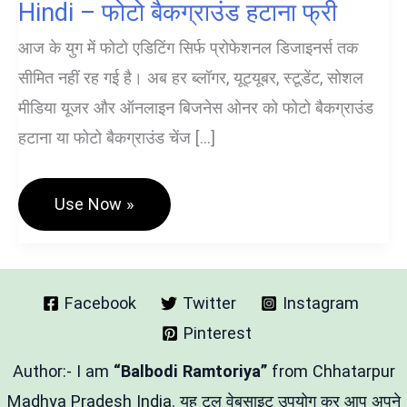
Hindi – फोटो बैकग्राउंड हटाना फ्री
आज के युग में फोटो एडिटिंग सिर्फ प्रोफेशनल डिजाइनर्स तक
सीमित नहीं रह गई है। अब हर ब्लॉगर, यूट्यूबर, स्टूडेंट, सोशल
मीडिया यूजर और ऑनलाइन बिजनेस ओनर को फोटो बैकग्राउंड
हटाना या फोटो बैकग्राउंड चेंज […]
Image
Use Now »
Background
Removal
Tool
Hindi
–
फोटो
Facebook
Twitter
Instagram
बैकग्राउंड
Pinterest
हटाना
फ्री
Author:- I am
“Balbodi Ramtoriya”
from Chhatarpur
Madhya Pradesh India. यह टूल वेबसाइट उपयोग कर आप अपने