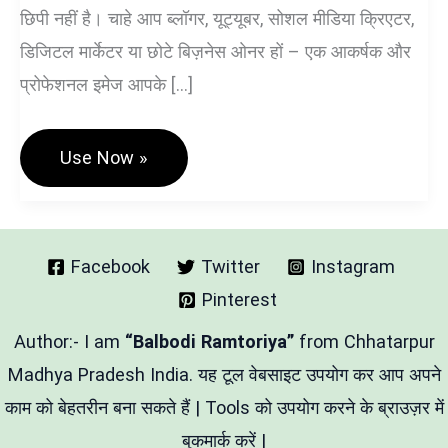
छिपी नहीं है। चाहे आप ब्लॉगर, यूट्यूबर, सोशल मीडिया क्रिएटर,
डिजिटल मार्केटर या छोटे बिज़नेस ओनर हों – एक आकर्षक और
प्रोफेशनल इमेज आपके […]
ऑनलाइन
Use Now »
फोटो
एडिटर
फ्री
टूल
–
Advanced
Facebook
Twitter
Instagram
Image
Pinterest
Editor
Tool
Hindi
Author:- I am
“Balbodi Ramtoriya”
from Chhatarpur
Madhya Pradesh India. यह टूल वेबसाइट उपयोग कर आप अपने
काम को बेहतरीन बना सकते हैं | Tools को उपयोग करने के ब्राउज़र में
बुकमार्क करें |