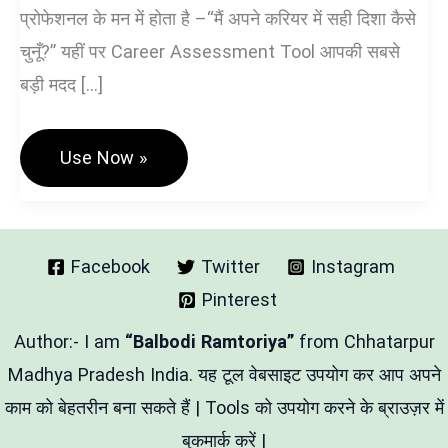
प्रोफेशनल के मन में होता है –“मैं अपने करियर में सही दिशा कैसे
चुनूँ?” यहीं पर Career Assessment Tool आपकी सबसे
बड़ी मदद […]
Career
Use Now »
Assessment
Tool
–
आपके
सही
करियर
Facebook
Twitter
Instagram
खोज
Pinterest
के
लिए
मार्गदर्शक
Author:- I am
“Balbodi Ramtoriya”
from Chhatarpur
टूल
Madhya Pradesh India. यह टूल वेबसाइट उपयोग कर आप अपने
काम को बेहतरीन बना सकते हैं | Tools को उपयोग करने के ब्राउज़र में
बुकमार्क करें |