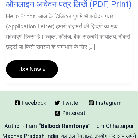
ऑनलाइन आवेदन पत्र लिखें (PDF, Print)
Hello Frinds, आज के डिजिटल युग में भी आवेदन पत्र
(Application Letter) हमारी रोज़मर्रा की ज़िंदगी का एक
महत्वपूर्ण हिस्सा है। स्कूल, कॉलेज, बैंक, सरकारी कार्यालय, नौकरी,
छुट्टी या किसी समस्या के समाधान के लिए […]
Application
Use Now »
Form
Generator
|
ऑनलाइन
आवेदन
पत्र
Facebook
Twitter
Instagram
लिखें
Pinterest
(PDF,
Print)
Author:- I am
“Balbodi Ramtoriya”
from Chhatarpur
Madhya Pradesh India. यह टूल वेबसाइट उपयोग कर आप अपने