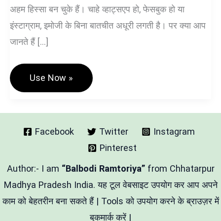
अहम हिस्सा बन चुके हैं। चाहे व्हाट्सएप हो, फेसबुक हो या
इंस्टाग्राम, इमोजी के बिना बातचीत अधूरी लगती है। पर क्या आप
जानते हैं […]
Emoji
Use Now »
Hindi
Tool
–
आसानी
से
कॉपी-
Facebook
Twitter
Instagram
पेस्ट
Pinterest
|
पूरी
गाइड
Author:- I am
“Balbodi Ramtoriya”
from Chhatarpur
और
सीधा
Madhya Pradesh India. यह टूल वेबसाइट उपयोग कर आप अपने
एक्सेस
काम को बेहतरीन बना सकते हैं | Tools को उपयोग करने के ब्राउज़र में
बुकमार्क करें |